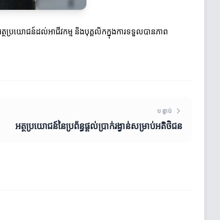
តល់អត្ថប្រយោជន៍ដល់អាជីវកម្ម និងបុគ្គលិកក្នុងការទទួលបានភាព
បន្ទាប់
អត្ថប្រយោជន៍នៃប្រព័ន្ធផ្តល់ប្រាក់រង្វាន់សម្រាប់អតិថិជន