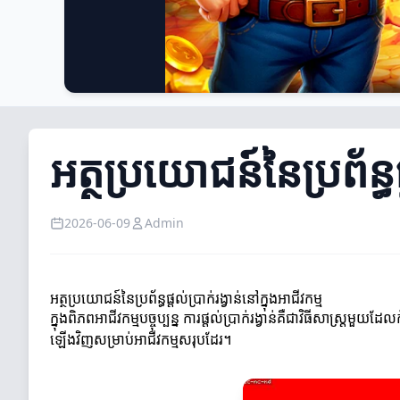
អត្ថប្រយោជន៍នៃប្រព័ន្ធផ្
2026-06-09
Admin
អត្ថប្រយោជន៍នៃប្រព័ន្ធផ្តល់ប្រាក់រង្វាន់នៅក្នុងអាជីវកម្ម
ក្នុងពិភពអាជីវកម្មបច្ចុប្បន្ន ការផ្តល់ប្រាក់រង្វាន់គឺជាវិធីសាស្ត្រ
ឡើងវិញសម្រាប់អាជីវកម្មសរុបដែរ។