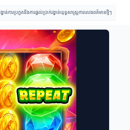
ង្វាន់
ការប្រកួតនិងការផ្តល់ប្រាក់រង្វាន់
យុទ្ធសាស្ត្រការលេង
ពត៍មានថ្មីៗ