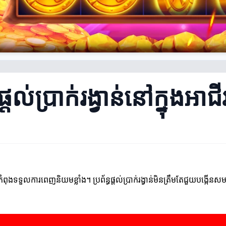
តល់ប្រាក់រង្វាន់នៅក្នុងអាជី
មួយដែលកំពុងទទួលការពេញនិយមខ្លាំង។ ប្រព័ន្ធផ្តល់ប្រាក់រង្វាន់មិនត្រឹមតែជួយបង្ក