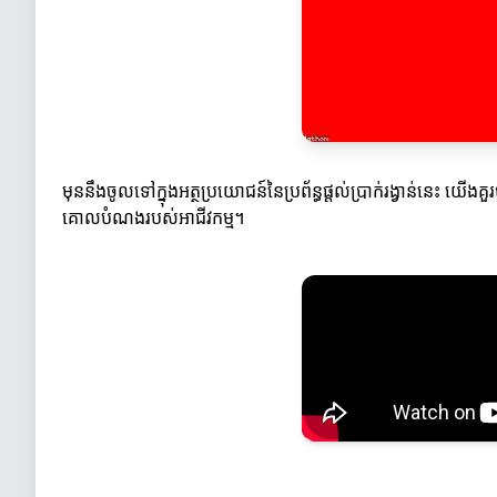
មុននឹងចូលទៅក្នុងអត្ថប្រយោជន៍នៃប្រព័ន្ធផ្តល់ប្រាក់រង្វាន់នេះ យើ
គោលបំណងរបស់អាជីវកម្ម។