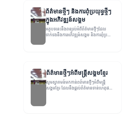
ព័ត៌មានថ្មីៗ និងការពុំប្រយុទ្ធថ្មីៗ
ក្នុងអភិវឌ្ឍន៍សង្គម
អត្ថបទនេះនឹងពន្យល់អំពីព័ត៌មានថ្មីៗដែល
ទាក់ទងនឹងការអភិវឌ្ឍន៍សង្គម និងការពុំប្រយុទ្ធ
ក្នុងកម្រិតជាតិ និងអន្តរជាតិ។
ព័ត៌មានថ្មីៗអំពីមន្រ្តីសង្គមខ្មែរ
សូមស្វាគមន៍មកកាន់ពត៍មានថ្មីៗអំពីមន្រ្តី
សង្គមខ្មែរ ដែលនឹងផ្តល់ព័ត៌មានទាន់ហេតុផល
និងការអភិវឌ្ឍន៍ក្នុងសង្គម។