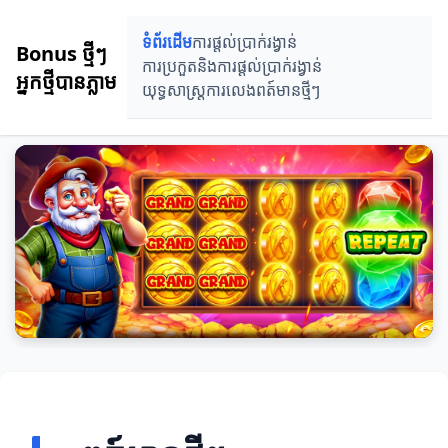
ទំព័រដើម
ការផ្តល់ប្រាក់រង្វាន់
Bonus ថ្មីៗ
ការប្រកួតនិងការផ្តល់ប្រាក់រង្វាន់
អ្នកថ្មីបានភ្លាម
យុទ្ធសាស្ត្រការលេង
ពត៍មានថ្មីៗ