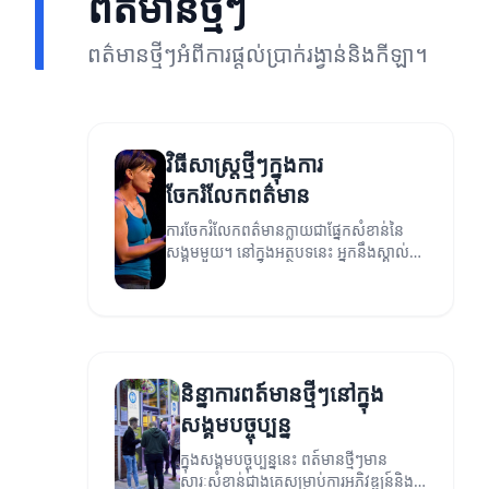
ពត៍មានថ្មីៗ
ពត៌មានថ្មីៗអំពីការផ្តល់ប្រាក់រង្វាន់និងកីឡា។
វិធីសាស្ត្រថ្មីៗក្នុងការ
ចែករំលែកពត៌មាន
ការចែករំលែកពត៌មានក្លាយជាផ្នែកសំខាន់នៃ
សង្គមមួយ។ នៅក្នុងអត្ថបទនេះ អ្នកនឹងស្គាល់ពី
វិធីសាស្ត្រថ្មីៗក្នុងការចែករំលែកពត៌មាន។
និន្នាការពត៍មានថ្មីៗនៅក្នុង
សង្គមបច្ចុប្បន្ន
ក្នុងសង្គមបច្ចុប្បន្ននេះ ពត៍មានថ្មីៗមាន
សារៈសំខាន់ជាងគេសម្រាប់ការអភិវឌ្ឍន៍និង