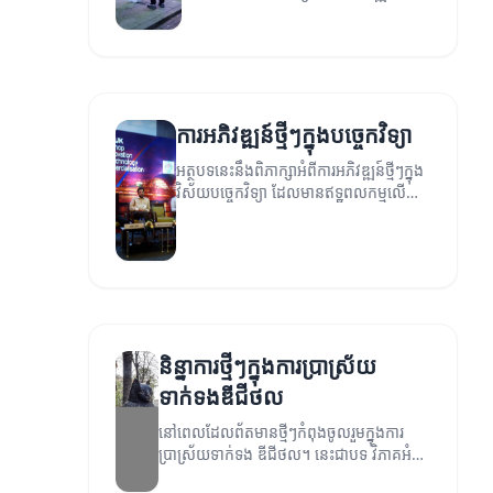
ការសម្រេចចិត្ត។
ការអភិវឌ្ឍន៍ថ្មីៗក្នុងបច្ចេកវិទ្យា
អត្ថបទនេះនឹងពិភាក្សាអំពីការអភិវឌ្ឍន៍ថ្មីៗក្នុង
វិស័យបច្ចេកវិទ្យា ដែលមានឥទ្ឋពលកម្មលើ
សង្គមនិងអាជីវកម្ម។
និន្នាការថ្មីៗក្នុងការប្រាស្រ័យ
ទាក់ទងឌីជីថល
នៅពេលដែលព័តមានថ្មីៗកំពុងចូលរួមក្នុងការ
ប្រាស្រ័យទាក់ទង ឌីជីថល។ នេះជាបទ វិភាគអំពី
ការវិវត្តន៍នៃឌីជីថល និងការប្រើប្រាស់ដែលអាច