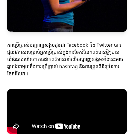
ការប្រើប្រាស់បណ្ដាញសង្គមដូចជា Facebook និង Twitter បាន
ផ្ដល់ឱកាសសម្រាប់អ្នកប្រើប្រាស់ក្នុងការចែករំលែកពត៌មានថ្មីៗបាន
យ៉ាងឆាប់រហ័ស។ ការដាក់ពត៌មាននៅលើបណ្ដាញសង្គមទាំងនេះអាច
ឆ្លាតវៃជាមួយនឹងការប្រើប្រាស់ hashtag និងការត្រួតពិនិត្យនៃការ
ចែករំលែក។