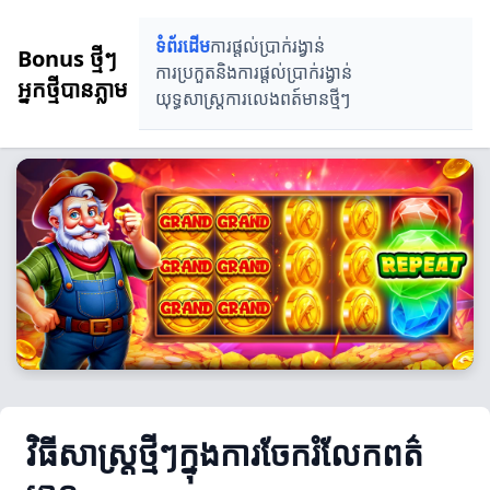
ទំព័រដើម
ការផ្តល់ប្រាក់រង្វាន់
Bonus ថ្មីៗ
ការប្រកួតនិងការផ្តល់ប្រាក់រង្វាន់
អ្នកថ្មីបានភ្លាម
យុទ្ធសាស្ត្រការលេង
ពត៍មានថ្មីៗ
វិធីសាស្ត្រថ្មីៗក្នុងការចែករំលែកពត៌