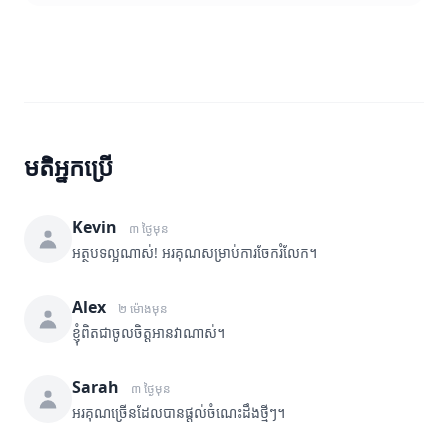
មតិអ្នកប្រើ
Kevin
៣ ថ្ងៃមុន
អត្ថបទល្អណាស់! អរគុណសម្រាប់ការចែករំលែក។
Alex
២ ម៉ោងមុន
ខ្ញុំពិតជាចូលចិត្តអានវាណាស់។
Sarah
៣ ថ្ងៃមុន
អរគុណច្រើនដែលបានផ្តល់ចំណេះដឹងថ្មីៗ។