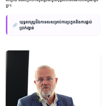
គ្នា។
យុទ្ធសាស្ត្រ​ដ៏ឯកទេសសម្រាប់ការប្រកួតនិងការផ្តល់
🔗
ប្រាក់រង្វាន់