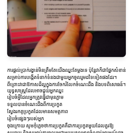
ការផ្តល់ប្រាក់រង្វាន់មិនត្រឹមតែយើងឈ្នះតែម្តងទេ ប៉ុន្តែវាក៏ជាផ្នែកសំខាន់
សម្រាប់ការបង្កើតទំនាក់ទំនងជាមួយអ្នកចូលរួមដទៃទៀតផងដែរ។
ពីព្រោះវាជាឱកាសដ៏ល្អក្នុងការចែករំលែកចំណេះដឹង និងបទពិសោធន៍។
យុទ្ធសាស្ត្រដែលអាចជួយអ្នកឈ្នះ
រៀបចំអ្វីដែលអ្នកត្រូវធ្វើជាមុនភ្លាម
ទទួលបានចំណេះដឹងពីការប្រកួត
ស្វែងរកគូប្រកួតដែលមានសមត្ថភាព
រៀបចំផ្សេងៗរបស់អ្នក
ចុងក្រោយ សូមកុំភ្លេចថាការប្រកួតគឺជាការប្រកួតមួយដែលគួរឱ្យ
សប្បាយ និងសម្រាប់ការចូលរួមជាមួយបុគ្គលមានចំណាប់អារម្មណ៍ដូច