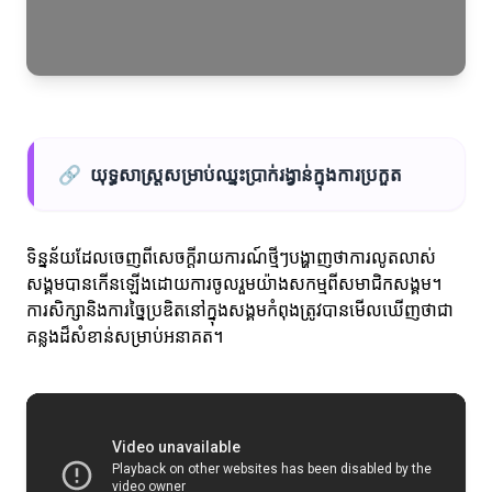
🔗
យុទ្ធសាស្ត្រសម្រាប់ឈ្នះប្រាក់រង្វាន់ក្នុងការប្រកួត
ទិន្នន័យដែលចេញពីសេចក្តីរាយការណ៍ថ្មីៗបង្ហាញថាការលូតលាស់
សង្គមបានកើនឡើងដោយការចូលរួមយ៉ាងសកម្មពីសមាជិកសង្គម។
ការសិក្សានិងការច្នៃប្រឌិតនៅក្នុងសង្គមកំពុងត្រូវបានមើលឃើញថាជា
គន្លងដ៏សំខាន់សម្រាប់អនាគត។