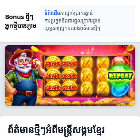
ទំព័រដើម
ការផ្តល់ប្រាក់រង្វាន់
Bonus ថ្មីៗ
ការប្រកួតនិងការផ្តល់ប្រាក់រង្វាន់
អ្នកថ្មីបានភ្លាម
យុទ្ធសាស្ត្រការលេង
ពត៍មានថ្មីៗ
ព័ត៌មានថ្មីៗអំពីមន្រ្តីសង្គមខ្មែរ