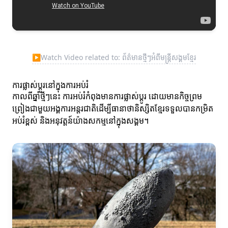
▶
Watch Video related to: ព័ត៌មានថ្មីៗអំពីមន្រ្តីសង្គមខ្មែរ
ការផ្លាស់ប្តូរនៅក្នុងការអប់រំ
កាលពីឆ្នាំថ្មីៗនេះ ការអប់រំកំពុងមានការផ្លាស់ប្តូរ ដោយមានកិច្ចព្រម
ព្រៀងជាមួយអង្គការអន្តរជាតិដើម្បីធានាថានិស្សិតខ្មែរទទួលបានកម្រិត
អប់រំខ្ពស់ និងអនុវត្តន៍យ៉ាងសកម្មនៅក្នុងសង្គម។