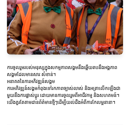
ការចូលរួមរបស់មនុស្សក្នុងសកម្មភាពសង្គមនឹងឆ្លើយតបនឹងអង្គភាព
សង្គមដែលមានសារៈសំខាន់។
អនាគតនៃការអភិវឌ្ឍន៍សង្គម
ការអភិវឌ្ឍន៍សង្គមកំពុងទៅរកភាពច្បាស់លាស់ និងអត្រាលើកឡើងជា
មួយនឹងការផ្លាស់ប្តូរ ដោយមានការចូលរួមពីអាជីវកម្ម និងសហគមន៍។
យើងគួរតែតាមដានព័ត៌មានថ្មីៗដើម្បីយល់ដឹងអំពីការកែលម្អនានា។