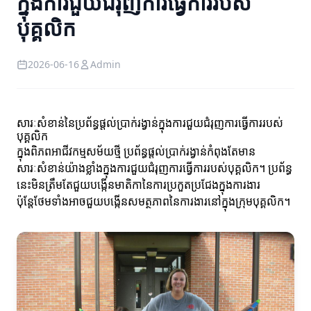
ក្នុងការជួយជំរុញការធ្វើការរបស់
បុគ្គលិក
2026-06-16
Admin
សារៈសំខាន់នៃប្រព័ន្ធផ្តល់ប្រាក់រង្វាន់ក្នុងការជួយជំរុញការធ្វើការរបស់
បុគ្គលិក
ក្នុងពិភពអាជីវកម្មសម័យថ្មី ប្រព័ន្ធផ្តល់ប្រាក់រង្វាន់កំពុងតែមាន
សារៈសំខាន់យ៉ាងខ្លាំងក្នុងការជួយជំរុញការធ្វើការរបស់បុគ្គលិក។ ប្រព័ន្ធ
នេះមិនត្រឹមតែជួយបង្កើនមាតិកានៃការប្រកួតប្រជែងក្នុងការងារ
ប៉ុន្តែថែមទាំងអាចជួយបង្កើនសមត្ថភាពនៃការងារនៅក្នុងក្រុមបុគ្គលិក។