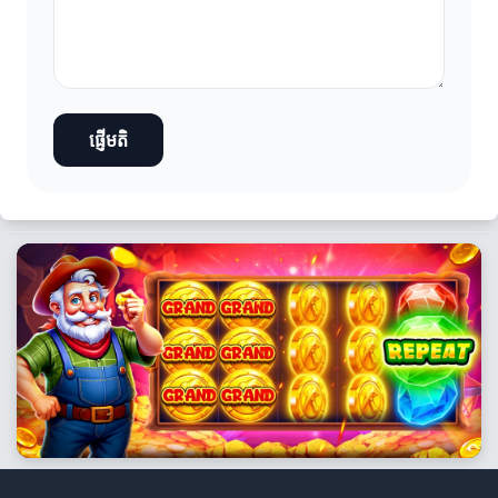
ផ្ញើមតិ