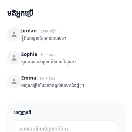
មតិអ្នកប្រើ
Jordan
មុននេះបន្តិច
ខ្ញុំពិតជាចូលចិត្តអានវាណាស់។
Sophia
២ ម៉ោងមុន
សូមអរគុណសម្រាប់ព័ត៌មានដ៏ល្អនេះ។
Emma
១០ នាទីមុន
អរគុណច្រើនដែលបានផ្តល់ចំណេះដឹងថ្មីៗ។
បញ្ចេញមតិ