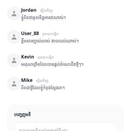
Jordan
ម្សិលមិញ
ខ្ញុំពិតជាចូលចិត្តអានវាណាស់។
User_88
មុននេះបន្តិច
ខ្លឹមសារច្បាស់លាស់ ងាយយល់ណាស់។
Kevin
មុននេះបន្តិច
អរគុណច្រើនដែលបានផ្តល់ចំណេះដឹងថ្មីៗ។
Mike
ម្សិលមិញ
ពិតជាអ្វីដែលខ្ញុំកំពុងស្វែងរក។
បញ្ចេញមតិ