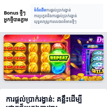
ទំព័រដើម
ការផ្តល់ប្រាក់រង្វាន់
Bonus ថ្មីៗ
ការប្រកួតនិងការផ្តល់ប្រាក់រង្វាន់
អ្នកថ្មីបានភ្លាម
យុទ្ធសាស្ត្រការលេង
ពត៍មានថ្មីៗ
ការផ្តល់ប្រាក់រង្វាន់: គន្លឹះដើម្បី