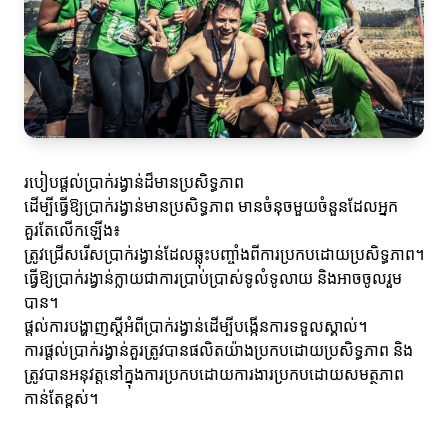
របៀបផ្តល់ប្រាក់រង្វាន់ដ៏មានប្រសិទ្ធភាព
ដើម្បីធ្វើឱ្យប្រាក់រង្វាន់មានប្រសិទ្ធភាព មានចំនុចមួយចំនួនដែលអ្នក
គួរតែលើកឡើង៖
ត្រូវជ្រើសរើសប្រាក់រង្វាន់ដែលឆ្លុះបញ្ចាំងពីការប្រកបដោយប្រសិទ្ធភាព។
ធ្វើឱ្យប្រាក់រង្វាន់ក្លាយជាការប្រាប់ប្រាស់ទូលំទូលាយ និងអាចចូលរួម
បាន។
ផ្តល់ការបង្ហាញស្តីអំពីប្រាក់រង្វាន់ដើម្បីបង្កើនការទទួលស្គាល់។
ការផ្តល់ប្រាក់រង្វាន់គួរត្រូវបានផលិតយ៉ាងប្រកបដោយប្រសិទ្ធភាព និង
ត្រូវបានអនុវត្តនៅក្នុងការប្រកបដោយការងារប្រកបដោយសមត្ថភាព
កាន់តែខ្ពស់។