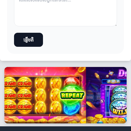
ផ្ញើមតិ