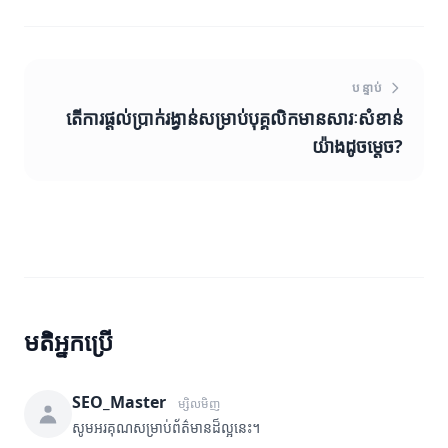
បន្ទាប់
តើការផ្តល់ប្រាក់រង្វាន់សម្រាប់បុគ្គលិកមានសារៈសំខាន់
យ៉ាងដូចម្តេច?
មតិអ្នកប្រើ
SEO_Master
ម្សិលមិញ
សូមអរគុណសម្រាប់ព័ត៌មានដ៏ល្អនេះ។