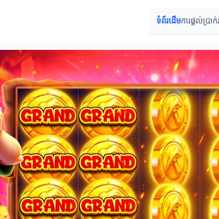
ទំព័រដើម
ការផ្តល់ប្រាក់រ