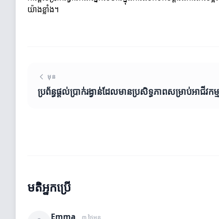
យ៉ាងខ្លាំង។
មុន
ប្រព័ន្ធផ្តល់ប្រាក់រង្វាន់ដែលមានប្រសិទ្ធភាពសម្រាប់អាជីវកម្ម
មតិអ្នកប្រើ
Emma
៣ ថ្ងៃមុន