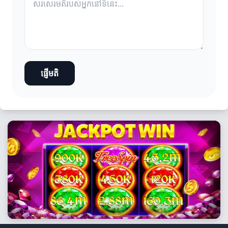
ផ្ញើមតិ