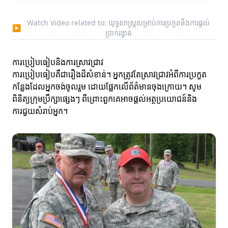
Watch Video related to: យុទ្ធសាស្ត្រ​សម្រាប់ការប្រកួតនិងការផ្តល់
▶
ប្រាក់រង្វាន់
ការប្រៀបធៀបនិងការស្រាវជ្រាវ
ការប្រៀបធៀបគឺជារឿងដ៏សំខាន់។ អ្នកត្រូវតែស្រាវជ្រាវអំពីការប្រកួត
កន្លែងដែលអ្នកចង់ចូលរួម ដោយផ្អែកលើព័ត៌មានចុងក្រោយ។ សូម
ពិនិត្យក្រុមប្រឹក្សាផ្សេងៗ ពីព្រោះពួកគេអាចផ្តល់អត្ថប្រយោជន៍និង
ការជួយសំរាប់អ្នក។