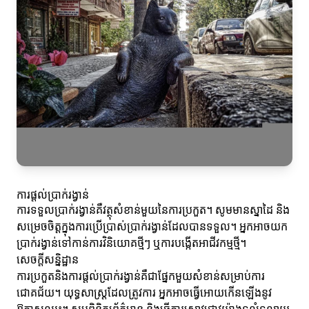
ការផ្តល់ប្រាក់រង្វាន់
ការទទួលប្រាក់រង្វាន់គឺវត្ថុសំខាន់មួយនៃការប្រកួត។ សូមមានស្នាដៃ និង
សម្រេចចិត្តក្នុងការប្រើប្រាស់ប្រាក់រង្វាន់ដែលបានទទួល។ អ្នកអាចយក
ប្រាក់រង្វាន់ទៅកាន់ការវិនិយោគថ្មីៗ ឬការបង្កើតអាជីវកម្មថ្មី។
សេចក្តីសន្និដ្ឋាន
ការប្រកួតនិងការផ្តល់ប្រាក់រង្វាន់គឺជាផ្នែកមួយសំខាន់សម្រាប់ការ
ជោគជ័យ។ យុទ្ធសាស្ត្រដែលត្រូវការ អ្នកអាចធ្វើអោយកើនឡើងនូវ