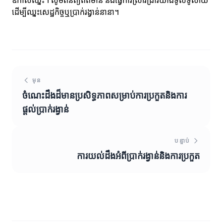
ឱកាសឈ្នះ។ សូមពិនិត្យព័ត៌មាន និងធ្វើការស្រាវជ្រាវយ៉ាងទូលំទូលាយ
ដើម្បីឈ្នះសេដ្ឋកិច្ចឬប្រាក់រង្វាន់នានា។
មុន
ចំណេះដឹងដ៏មានប្រសិទ្ធភាពសម្រាប់ការប្រកួតនិងការ
ផ្តល់ប្រាក់រង្វាន់
បន្ទាប់
ការយល់ដឹងអំពីប្រាក់រង្វាន់និងការប្រកួត