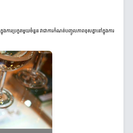
ន។ ក្នុងការប្រកួតមួយចំនួន វាជាការកំណត់បញ្ចូលភាពខុសគ្នានៅក្នុងការ