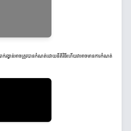
ល់ប្រាក់រង្វាន់អាចត្រូវបានកំណត់ដោយនីតិវិធីហើយវាអាចមានការកំណត់