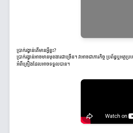
ប្រាក់រង្វាន់តើមានអ្វីខ្លះ?
ប្រាក់រង្វាន់អាចមានមុខងារជាច្រើន។ វាអាចជាភារកិច្ច ប្រព័ន្ធឬអត្
អំពីគ្រឿងដែលអាចទទួលបាន។