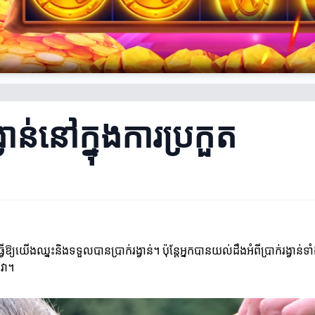
វាន់នៅក្នុងការប្រកួត
ឱ្យយើងឈ្នះនិងទទួលបានប្រាក់រង្វាន់។ ប៉ុន្តែអ្នកបានយល់ដឹងអំពីប្រាក់រង្វា
់វា។