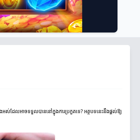
ន់ទាំងអស់ដែលអាចទទួលបាននៅក្នុងការប្រកួតទេ? អត្ថបទនេះនឹងផ្ដល់ឱ្យ