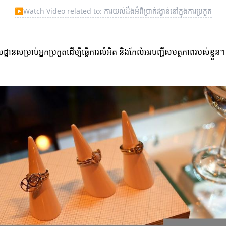
▶
Watch Video related to: ការយល់ដឹងអំពីប្រាក់រង្វាន់នៅក្នុងការប្រកួត
វមូលដ្ឋានសម្រាប់អ្នកប្រកួតដើម្បីធ្វើការលំអិត និងកែលំអរបញ្ជីសមត្ថភាពរបស់ខ្លួ