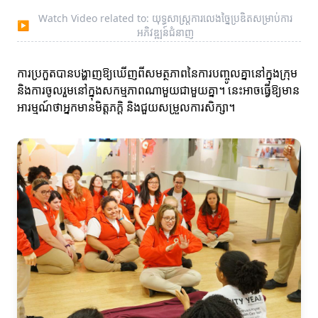
Watch Video related to: យុទ្ធសាស្ត្រការលេងច្នៃប្រឌិតសម្រាប់ការ
▶
អភិវឌ្ឍន៍ជំនាញ
ការប្រកួតបានបង្ហាញឱ្យឃើញពីសមត្ថភាពនៃការបញ្ចូលគ្នានៅក្នុងក្រុម
និងការចូលរួមនៅក្នុងសកម្មភាពណាមួយជាមួយគ្នា។ នេះអាចធ្វើឱ្យមាន
អារម្មណ៍ថាអ្នកមានមិត្តភក្តិ និងជួយសម្រួលការសិក្សា។