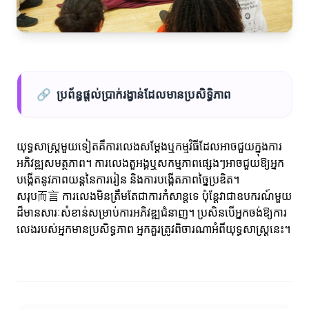
🔗
ប្រព័ន្ធផ្តល់ប្រាក់រង្វាន់ដែលមានប្រសិទ្ធិភាព
យុទ្ធសាស្ត្រមួយទៀតគឺការលេងសម្តែងឬកម្មវិធីដែលអាចជួយក្នុងការ
អភិវឌ្ឍសមត្ថភាព។ ការលេងតួអង្គឬសកម្មភាពផ្សេងៗអាចជួយឱ្យអ្នក
បង្កើតនូវភាពយន្តនៃការរៀន និងការបង្កើតភាពច្នៃប្រឌិត។
សរុប而言 ការលេងមិនត្រឹមតែជាការកំសាន្តទេ ប៉ុន្តែវាជាឧបករណ៍មួយ
ដ៏មានសារៈសំខាន់សម្រាប់ការអភិវឌ្ឍជំនាញ។ ប្រសិនបើអ្នកចង់ឱ្យការ
លេងរបស់អ្នកមានប្រសិទ្ធភាព អ្នកគួរត្រូវពិចារណាអំពីយុទ្ធសាស្ត្រនេះ។