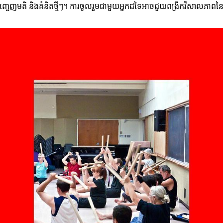
ញ្ចេញមតិ និងគំនិតថ្មីៗ។ ការចូលរួមជាមួយអ្នកដទៃអាចជួយពង្រីកវិសាលភាពនៃក