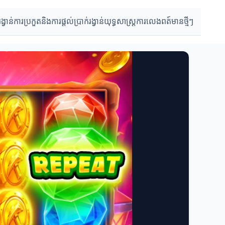
ង្វាន់
ការប្រកួតនិងការផ្តល់ប្រាក់រង្វាន់
យុទ្ធសាស្ត្រការលេង
ពត៍មានថ្មីៗ