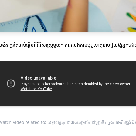
នៃប្រឌិត គួរតែចាប់ផ្តើមពីវិធីសាស្ត្រមួយ។ ការលេងតាមបុព្វហេតុអាចជួយឱ្យអ្
Watch Video related to: យុទ្ធសាស្ត្រការលេងសម្រាប់ការច្នៃប្រឌិតក្នុងការអភិវឌ្ឍន៍ជ