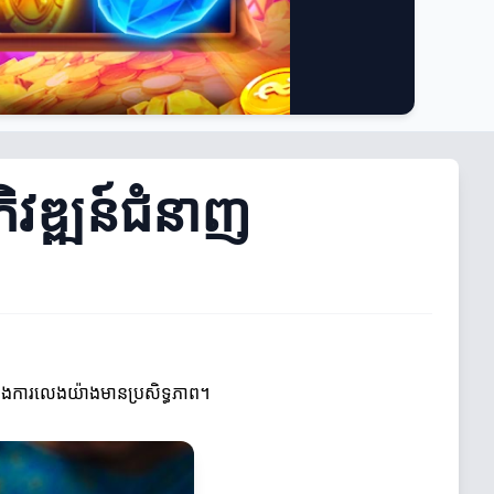
ភិវឌ្ឍន៍ជំនាញ
ក្នុងការលេងយ៉ាងមានប្រសិទ្ធភាព។