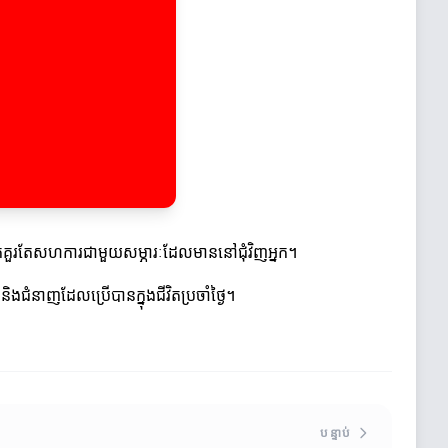
នេះ អ្នកគួរតែសហការជាមួយសម្ភារៈដែលមាននៅជុំវិញអ្នក។
ងជំនាញដែលប្រើបានក្នុងជីវិតប្រចាំថ្ងៃ។
បន្ទាប់