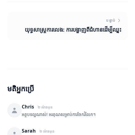
បន្ទាប់
យុទ្ធសាស្ត្រការលេង: ការបង្ហាញពីជំហានដើម្បីឈ្នះ
មតិអ្នកប្រើ
Chris
២ ម៉ោងមុន
អត្ថបទល្អណាស់! អរគុណសម្រាប់ការចែករំលែក។
Sarah
២ ម៉ោងមុន