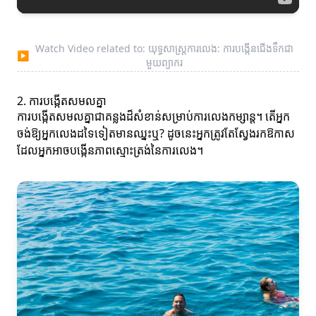
Watch Video related to: យុទ្ធសាស្ត្រការលេង: ការបង្កើនជើងទឹកជា
▶
មួយព្យាករ
2. ការបង្កើតសមលគ្នា
ការបង្កើតសមលគ្នាជាគន្លងដ៏សំខាន់សម្រាប់ការលេងកម្សាន្ត។ តើអ្នក
ចង់ឱ្យអ្នកលេងដទៃទៀតមានឈ្នះឬ? ដូចនេះអ្នកត្រូវតែស្វែងរកឱកាស
ដែលអ្នកអាចបង្កើនភាពស្មោះត្រង់នៃការលេង។