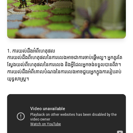
1. ការយល់ដឹងអំពីហេតុផល
ការយល់ដឹងពីហេតុផលនៃការលេងអាចជាការចាប់ផ្ដើមល្អ។ អ្នកគួរតែ
ស្វែងយល់ពីហេតុផលនៃការលេង និងអ្វីដែលអ្នកចង់ទទួលបានពីវា។
ការយល់ដឹងអំពីគោលបំណងនៃការលេងអាចជួយអ្នកក្នុងការរៀបរាប់
យុទ្ធសាស្ត្រ។