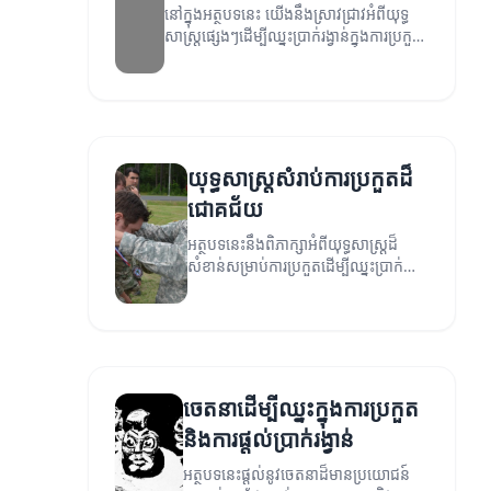
នៅក្នុងអត្ថបទនេះ យើងនឹងស្រាវជ្រាវអំពីយុទ្ធ
សាស្រ្តផ្សេងៗដើម្បីឈ្នះប្រាក់រង្វាន់ក្នុងការប្រកួត
និងចែករំលែកគន្លឹះសំរាប់អ្នកប្រកួតទាំងអស់។
យុទ្ធសាស្ត្រសំរាប់ការប្រកួតដ៏
ជោគជ័យ
អត្ថបទនេះនឹងពិភាក្សាអំពីយុទ្ធសាស្ត្រដ៏
សំខាន់សម្រាប់ការប្រកួតដើម្បីឈ្នះប្រាក់
រង្វាន់។
ចេតនាដើម្បីឈ្នះក្នុងការប្រកួត
និងការផ្តល់ប្រាក់រង្វាន់
អត្ថបទនេះផ្តល់នូវចេតនាដ៏មានប្រយោជន៍