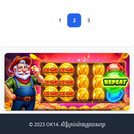
1
2
3
© 2023 OK14. សិទ្ធិគ្រប់យ៉ាងត្រូវបានរក្សា