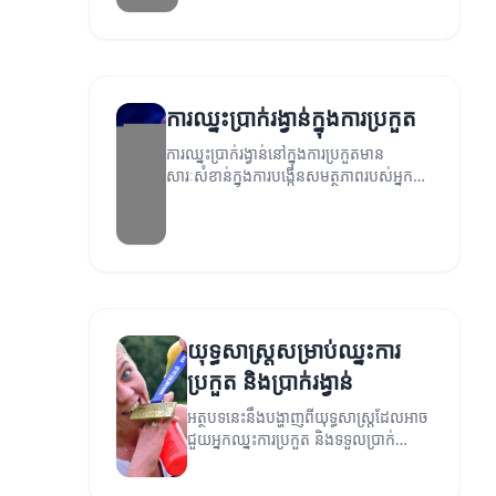
ការឈ្នះប្រាក់រង្វាន់ក្នុងការប្រកួត
ការឈ្នះប្រាក់រង្វាន់នៅក្នុងការប្រកួតមាន
សារៈសំខាន់ក្នុងការបង្កើនសមត្ថភាពរបស់អ្នក។
រៀបរាប់អំពីយុទ្ធសាស្ត្រនិងការពិចារណាដើម្បី
ឈ្នះ។
យុទ្ធសាស្ត្រ​សម្រាប់​ឈ្នះ​ការ
ប្រកួត និង​ប្រាក់រង្វាន់
អត្ថបទនេះនឹងបង្ហាញពីយុទ្ធសាស្ត្រដែលអាច
ជួយអ្នកឈ្នះការប្រកួត និងទទួលប្រាក់
រង្វាន់។