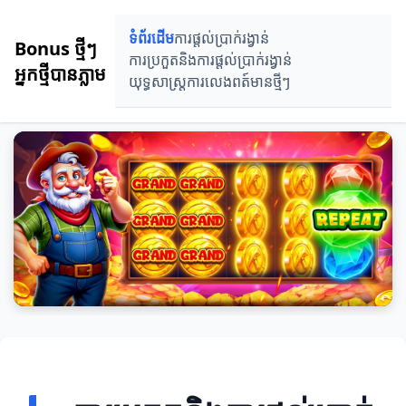
ទំព័រដើម
ការផ្តល់ប្រាក់រង្វាន់
Bonus ថ្មីៗ
ការប្រកួតនិងការផ្តល់ប្រាក់រង្វាន់
អ្នកថ្មីបានភ្លាម
យុទ្ធសាស្ត្រការលេង
ពត៍មានថ្មីៗ