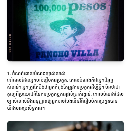
1. កំណត់គោលបំណងច្បាស់លាស់
នៅពេលដែលអ្នកចាប់ផ្តើមការប្រកួត, គោលបំណងគឺជាអ្នកជំរុញ
សំខាន់។ អ្នកត្រូវតែដឹងថាអ្នកកំពុងតែត្រូវការប្រកួតដើម្បីអ្វី។ មិនថាជា
តុល្យពីប្រយោជន៍នៃការប្រកួតឬការផ្តល់ប្រាក់រង្វាន់, គោលបំណងដែល
ច្បាស់លាស់នឹងអនុញ្ញាតឱ្យអ្នកអាចចែងចើនវិធីរៀបចំការប្រកួតបាន
យ៉ាងមានប្រសិទ្ធភាព។