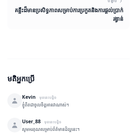
បន្ទាប់
គន្លឹះដ៏មានប្រសិទ្ធភាពសម្រាប់ការប្រកួតនិងការផ្តល់ប្រាក់
រង្វាន់
មតិអ្នកប្រើ
Kevin
មុននេះបន្តិច
ខ្ញុំពិតជាចូលចិត្តអានវាណាស់។
User_88
មុននេះបន្តិច
សូមអរគុណសម្រាប់ព័ត៌មានដ៏ល្អនេះ។