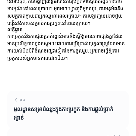
នៅទីបំផុត, ការបង្ហាញលទ្ធផលនៃការប្រកួតអាចជួយបង្កើតការចាប់
អារម្មណ៍នៅពេលក្រោយ។ អ្នកអាចបង្ហាញពីអ្នកឈ្នះ, ការអនុម័តនិង
សមត្ថភាពក្លាយជាអ្នកឈ្នះនាពេលក្រោយ។ ការបង្ហាញនេះអាចជួយ
បង្កើនឱកាសសម្រាប់ការប្រកួតនៅពេលក្រោយ។
សន្និដ្ឋាន
ការប្រកួតនិងការផ្តល់ប្រាក់រង្វាន់អាចនឹងធ្វើឱ្យមានភាពផ្សេងគ្នាដែល
មានប្រសិទ្ធភាពក្នុងសង្គម។ ដោយការប្រើប្រាស់យុទ្ធសាស្ត្រដែលមាន
ការយល់ដឹងអំពីចំណុចផ្សេងទៀតនៃការចូលរួម, អ្នកអាចធ្វើឱ្យការ
ប្រកួតរបស់អ្នកមានភាពជោគជ័យ។
មុន
មូលដ្ឋានសម្រាប់ឈ្នះក្នុងការប្រកួត និងការផ្តល់ប្រាក់
រង្វាន់