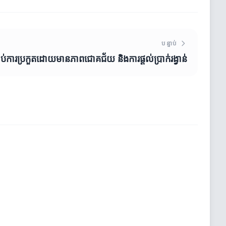
បន្ទាប់
រាប់ការប្រកួតដោយមានភាពជោគជ័យ និងការផ្តល់ប្រាក់រង្វាន់