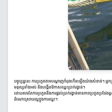
បច្ចុប្បន្ននេះ ការប្រកួតតាមបណ្តាញកំពុងកើនឡើងយ៉ាងសំខាន់។ អ្នក
មនុស្សទាំងអស់ និងបង្កើនឱកាសឈ្នះប្រាក់រង្វាន់។
ដោយសារតែការប្រកួតនិងការផ្តល់ប្រាក់រង្វាន់មានភាពប្រកួតប្រជែង
ដំណោះស្រាយល្អក្នុងការឈ្នះ។