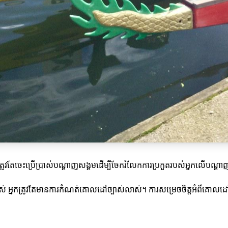
ត្រូវតែចេះប្រើប្រាស់បណ្តាញសង្គមដើម្បីចែករំលែកការប្រកួតរបស់អ្នកលើបណ្ត
ខ្ពស់ អ្នកត្រូវតែមានការកំណត់គោលដៅច្បាស់លាស់។ ការសម្រេចចិត្តអំពីគោលដ