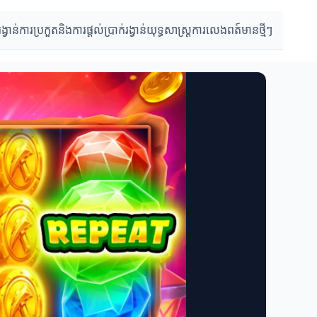
ង្វាន់
ការប្រកួតនិងការផ្តល់ប្រាក់រង្វាន់
យុទ្ធសាស្ត្រការលេង
ពត៍មានថ្មីៗ