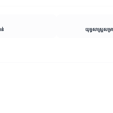
ាន់
យុទ្ធសាស្ត្រសម្