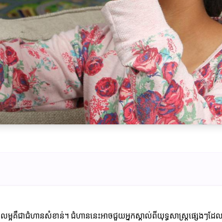
បីកែលម្អគឺជាជំហានសំខាន់។ ជំហាននេះអាចជួយអ្នកស្គាល់ពីយុទ្ធសាស្ត្រផ្សេងៗដែល