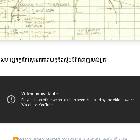
្អ។ អ្នកគួរតែស្វែងរកភាពយន្តនិងស្កីមអំពីជំនាញរបស់អ្នក។
▶
Watch Video related to: យុទ្ធសាស្ត្រការលេងសម្រាប់ការកែលម្អ