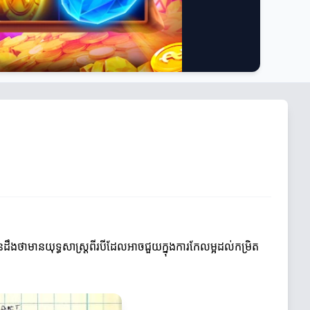
នដឹងថាមានយុទ្ធសាស្ត្រពីរបីដែលអាចជួយក្នុងការកែលម្អដល់កម្រិត