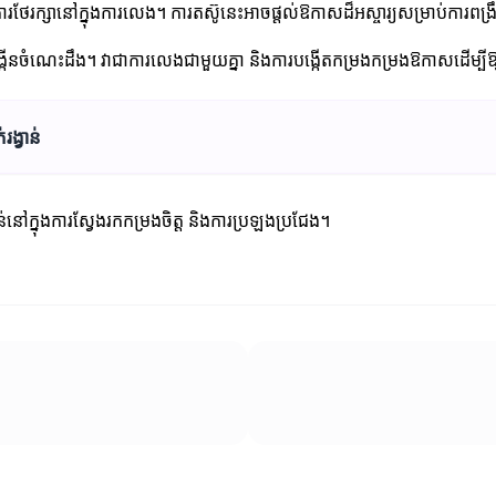
រកការថែរក្សានៅក្នុងការលេង។ ការតស៊ូនេះអាចផ្តល់ឱកាសដ៏អស្ចារ្យសម្រាប់ការពង
នចំណេះដឹង។ វាជាការលេងជាមួយគ្នា និងការបង្កើតកម្រងកម្រងឱកាសដើម្បី
រង្វាន់
់នៅក្នុងការស្វែងរកកម្រងចិត្ដ និងការប្រឡងប្រជែង។