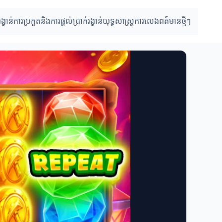
ង្វាន់
ការប្រកួតនិងការផ្តល់ប្រាក់រង្វាន់
យុទ្ធសាស្ត្រការលេង
ពត៍មានថ្មីៗ