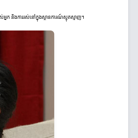
បស់អ្នក និងការរស់នៅក្នុងស្ថានការណ៍ស្មុគស្មាញ។