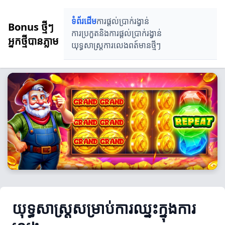
ទំព័រដើម
ការផ្តល់ប្រាក់រង្វាន់
Bonus ថ្មីៗ
ការប្រកួតនិងការផ្តល់ប្រាក់រង្វាន់
អ្នកថ្មីបានភ្លាម
យុទ្ធសាស្ត្រការលេង
ពត៍មានថ្មីៗ
យុទ្ធសាស្ត្រសម្រាប់ការឈ្នះក្នុងការ