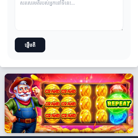
ផ្ញើមតិ