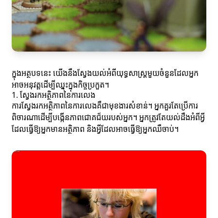
ក្នុងអត្ថបទនេះ យើងនឹងស្វែងយល់អំពីយុទ្ធសាស្ត្រមួយចំនួនដែលអ្នក
អាចអនុវត្តដើម្បីឈ្នះក្នុងកិច្ចប្រកួត។
1. ស្វែងរកអត្ថិភាពនៃការលេង
ការស្វែងរកអត្ថិភាពនៃការលេងគឺជាមុខងារសំខាន់។ អ្នកគួរតែប្រើការ
ពិចារណាដើម្បីបង្កើនភាពជោគជ័យរបស់អ្នក។ អ្នកត្រូវតែយល់ដឹងអំពីអ្វី
ដែលធ្វើឱ្យអ្នកមានអត្ថិភាព និងអ្វីដែលអាចធ្វើឱ្យអ្នកឈឺចាប់។