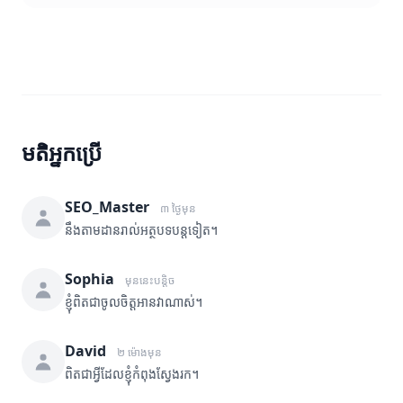
មតិអ្នកប្រើ
SEO_Master
៣ ថ្ងៃមុន
នឹងតាមដានរាល់អត្ថបទបន្តទៀត។
Sophia
មុននេះបន្តិច
ខ្ញុំពិតជាចូលចិត្តអានវាណាស់។
David
២ ម៉ោងមុន
ពិតជាអ្វីដែលខ្ញុំកំពុងស្វែងរក។