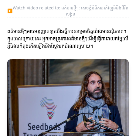
Watch Video related to: ពត៍មានថ្មីៗ: សេចក្តីអំពីការអភិវឌ្ឍន៍និងជីវិត
▶
សង្គម
ពត៌មានថ្មីៗអាចអនុញ្ញាតឲ្យយើងធ្វើការសម្រេចចិត្តយ៉ាងមានស្ថិរភាព។
ក្នុងពេលក្រោយនេះ អ្នកអាចត្រូវការពត៌មានថ្មីៗដើម្បីធ្វើការវាយតម្លៃលើ
អ្វីដែលកំពុងកើតឡើងនិងស្វែងរកដំណោះស្រាយ។