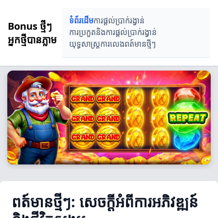
ទំព័រដើម
ការផ្តល់ប្រាក់រង្វាន់
Bonus ថ្មីៗ
ការប្រកួតនិងការផ្តល់ប្រាក់រង្វាន់
អ្នកថ្មីបានភ្លាម
យុទ្ធសាស្ត្រការលេង
ពត៍មានថ្មីៗ
ពត៍មានថ្មីៗ: សេចក្តីអំពីការអភិវឌ្ឍន៍