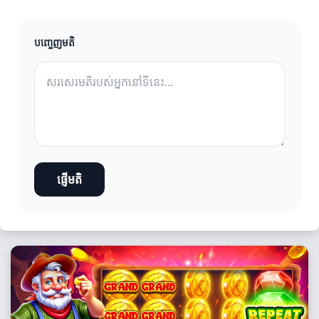
បញ្ចេញមតិ
ផ្ញើមតិ