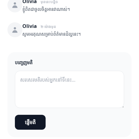
Olivia
មុននេះបន្តិច
ខ្ញុំពិតជាចូលចិត្តអានវាណាស់។
Olivia
២ ម៉ោងមុន
សូមអរគុណសម្រាប់ព័ត៌មានដ៏ល្អនេះ។
បញ្ចេញមតិ
ផ្ញើមតិ