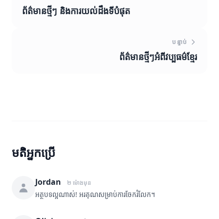
ព័ត៌មានថ្មីៗ និងការយល់ដឹងទីបំផុត
បន្ទាប់
ព័ត៌មានថ្មីៗអំពីវប្បធម៌ខ្មែរ
មតិអ្នកប្រើ
Jordan
២ ម៉ោងមុន
អត្ថបទល្អណាស់! អរគុណសម្រាប់ការចែករំលែក។