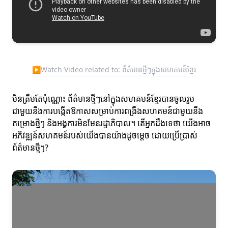
▶
Watch Video related to: ព័ត៌មានថ្មីៗក្នុងសហគមន៍ខ្មែរ
មិនត្រឹមតែប៉ុណ្ណោះ ព័ត៌មានថ្មីៗនៅក្នុងសហគមន៍ខ្មែរបានចូលរួម
ជាមួយនឹងការបង្កើតឱកាសសម្រាប់ការពង្រឹងសហគមន៍ជាមួយនឹង
គម្រោងថ្មីៗ និងអង្គការមិនមែនរដ្ឋាភិបាល។ តើអ្នកដឹងទេថា យើងអាច
អភិវឌ្ឍន៍សហគមន៍របស់យើងបានយ៉ាងដូចម្តេច ដោយប្រើប្រាស់
ព័ត៌មានថ្មីៗ?