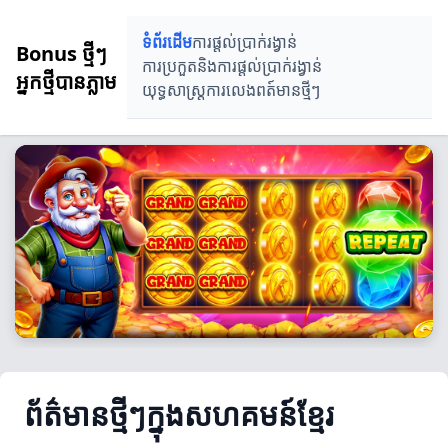
ទំព័រដើម
ការផ្តល់ប្រាក់រង្វាន់
Bonus ថ្មីៗ
ការប្រកួតនិងការផ្តល់ប្រាក់រង្វាន់
អ្នកថ្មីបានភ្លាម
យុទ្ធសាស្ត្រការលេង
ពត៍មានថ្មីៗ
ព័ត៌មានថ្មីៗក្នុងសហគមន៍ខ្មែរ