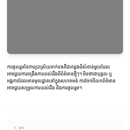
ការចូលរួមនៃការប្រាស្រ័យទាក់ទងគឺជាគន្លងដ៏សំខាន់មួយដែល
អាចជួយការពង្រឹងការយល់ដឹងពីព័ត៌មានថ្មីៗ។ មិនថាជាបុគ្គល ឬ
អង្គការដែលមានមូលដ្ឋាននៅក្នុងសហគមន៍ ការចែករំលែកព័ត៌មាន
អាចជួយសម្រួលការយល់ដឹង និងការចូលរួម។
មុន