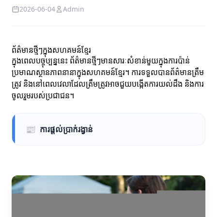
2026-06-04
Admin
ព័ត៌មានថ្មីៗក្នុងសហគមន៍ខ្មែរ
ក្នុងពេលបច្ចុប្បន្ននេះ ព័ត៌មានថ្មីៗមានសារៈសំខាន់មួយក្នុងការប៉ាន់
ប្រមាណស្ថានភាពនានាក្នុងសហគមន៍ខ្មែរ។ ការទទួលបានព័ត៌មានត្រឹម
ត្រូវ និងនៅពេលវេលាដែលត្រឹមត្រូវអាចជួយបង្កើតការយល់ដឹង និងការ
ចូលរួមរបស់ប្រជាជន។
📰
ការផ្តល់ប្រាក់រង្វាន់