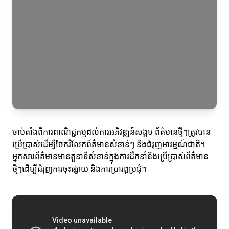
ចាប់តាំងពីការពាណិជ្ជកម្មដល់ការអភិវឌ្ឍន៍សង្គម ព័ត៌មានថ្មីៗត្រូវបាន
ប្រើប្រាស់ដើម្បីចែករំលែកព័ត៌មានសំខាន់ៗ និងជំរុញអារម្មណ៍ជាតិ។
អ្នកសារព័ត៌មានមានតួនាទីសំខាន់ក្នុងការដឹកនាំនិងប្រើប្រាស់ព័ត៌មាន
ថ្មីៗដើម្បីជំរុញការចុះផ្សាយ និងការប្រារព្ធប្រជុំ។