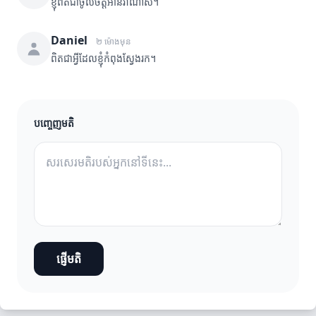
ខ្ញុំពិតជាចូលចិត្តអានវាណាស់។
Daniel
២ ម៉ោងមុន
ពិតជាអ្វីដែលខ្ញុំកំពុងស្វែងរក។
បញ្ចេញមតិ
ផ្ញើមតិ