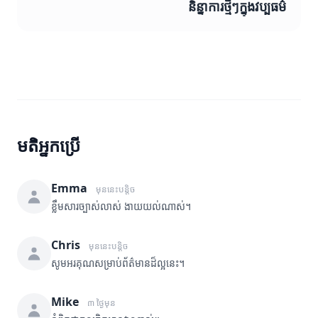
និន្នាការថ្មីៗក្នុងវប្បធម៌
មតិអ្នកប្រើ
Emma
មុននេះបន្តិច
ខ្លឹមសារច្បាស់លាស់ ងាយយល់ណាស់។
Chris
មុននេះបន្តិច
សូមអរគុណសម្រាប់ព័ត៌មានដ៏ល្អនេះ។
Mike
៣ ថ្ងៃមុន