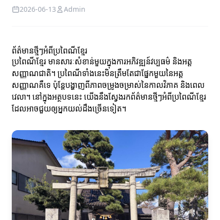
2026-06-13
Admin
ព័ត៌មានថ្មីៗអំពីប្រពៃណីខ្មែរ
ប្រពៃណីខ្មែរ មានសារៈសំខាន់មួយក្នុងការអភិវឌ្ឍន៍វប្បធម៌ និងអត្ត
សញ្ញាណជាតិ។ ប្រពៃណីទាំងនេះមិនត្រឹមតែជាផ្នែកមួយនៃអត្ត
សញ្ញាណគឺទេ ប៉ុន្តែបង្ហាញពីភាពចម្រូងចម្រាស់នៃកាលវិភាគ និងពេល
វេលា។ នៅក្នុងអត្ថបទនេះ យើងនឹងស្វែងរកព័ត៌មានថ្មីៗអំពីប្រពៃណីខ្មែរ
ដែលអាចជួយឲ្យអ្នកយល់ដឹងច្រើនទៀត។