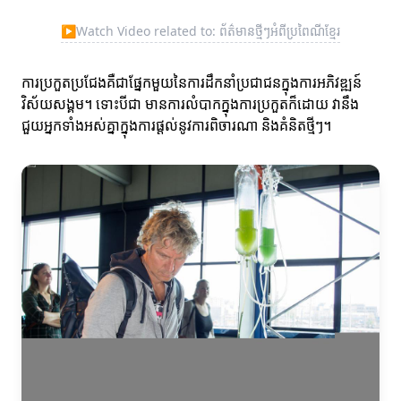
▶
Watch Video related to: ព័ត៌មានថ្មីៗអំពីប្រពៃណីខ្មែរ
ការប្រកួតប្រជែងគឺជាផ្នែកមួយនៃការដឹកនាំប្រជាជនក្នុងការអភិវឌ្ឍន៍
វិស័យសង្គម។ ទោះបីជា មានការលំបាកក្នុងការប្រកួតក៏ដោយ វានឹង
ជួយអ្នកទាំងអស់គ្នាក្នុងការផ្តល់នូវការពិចារណា និងគំនិតថ្មីៗ។