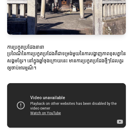
ការប្រកួតប្រជែងនានា
ប្រពៃណីនៃការប្រកួតប្រជែងគឺជាទម្រង់មួយនៃការបង្ហាញភាពខុសគ្នានៃ
សង្គមខ្មែរ។ នៅក្នុងឆ្នាំចុងក្រោយនេះ មានការប្រកួតប្រជែងថ្មីៗដែលគួរ
ឲ្យចាប់អារម្មណ៏។